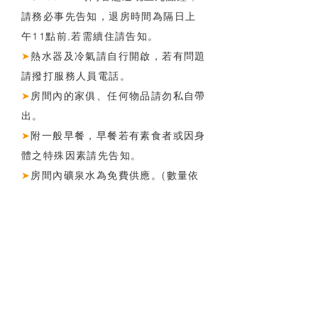
請務必事先告知，退房時間為隔日上
午11點前,若需續住請告知。
➤
熱水器及冷氣請自行開啟，若有問題
請撥打服務人員電話。
➤
房間內的家俱、任何物品請勿私自帶
出。
➤
附一般早餐，早餐若有素食者或因身
體之特殊因素請先告知。
➤
房間內礦泉水為免費供應。(數量依
照訂房人數)
➤
腳踏車數量有限，若需要單車者請事
先預約， 每次借用以2小時為限。 。
（若預約已滿則無法再提供腳踏車）
➤
為維護下位房客權利，請勿攜帶寵物
進入房內、嚴禁吸菸 。
➤
不提供烹飪設備、卡拉OK及烤肉等