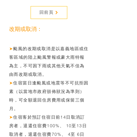
回前頁
改期或取消：
➤
颱風的改期或取消是以嘉義地區或住
客區域的陸上颱風警報或豪大雨特報
為主，不可因下雨或其他天氣不佳為
由而改期或取消。
➤
住宿當日逢颱風或地震等不可抗拒因
素（以當地市政府頒佈狀況為準則）
時，可全額退回住房費用或保留三個
月。
➤
住宿客於預訂住宿日前14日取消訂
房者，退還住宿費100%、 10至13日
取消者，退還住宿費70%、 4至 6日