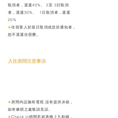
取消者，退還40%、 2至 3日取消
者，退還30%、 1日取消者，退還
20%
➤
住宿客人於當日取消或怠於通知者，
恕不退還住宿費。
入住房間注意事項
➤
房間內設施有電視,沒有提供冰箱，
如有麻煩之處敬請見諒。
➤
Check in時間若超過晚上九點鐘，